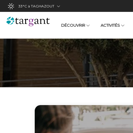
33°C
à TAGHAZOUT
DÉCOUVRIR
ACTIVITÉS
Le Restaurant du Musée de l'Argan !
Billeterie - Visit
Expériences aut
Excursions