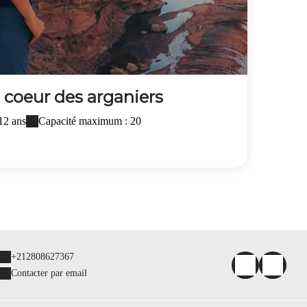
coeur des arganiers
 12 ans
Capacité maximum : 20
+212808627367
Contacter par email