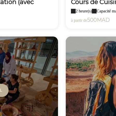
ation (avec
Cours de Cuisi
2 heure(s)
Capacité m
500MAD
à partir de
L