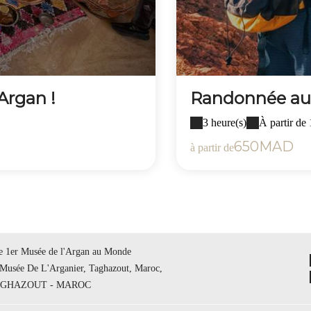
Argan !
Randonnée au 
3 heure(s)
À partir de
650MAD
à partir de
le 1er Musée de l'Argan au Monde
 Musée De L'Arganier, Taghazout, Maroc,
TAGHAZOUT - MAROC