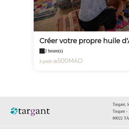
Créer votre propre huile d'
2 heure(s)
500MAD
à partir de
Targant, 
Targant -
80022 