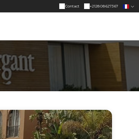
Contact
+212808627367