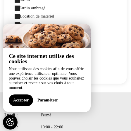
Jardin ombragé
Location de matériel
Parking
Parking autocar
Restauration
Salle de projection
Ce site internet utilise des
Vestiaire
cookies
Visite
Nous utilisons des cookies afin de vous offrir
Wi-Fi
une expérience utilisateur optimale. Vous
pouvez choisir les cookies que vous souhaitez
autoriser et revenir sur vos choix à tout
moment.
Accepter
Paramétrer
Heures d'ouverture
Lundi :
Fermé
Mardi :
10:00 - 22:00