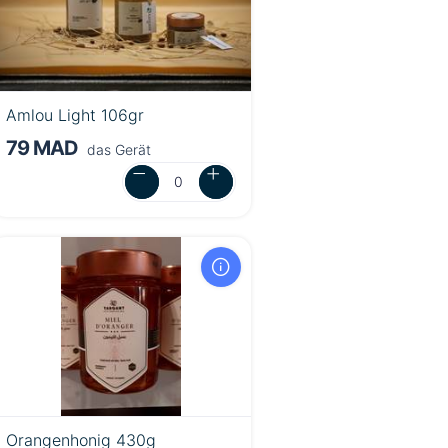
Amlou Light 106gr
79 MAD
das Gerät
Orangenhonig 430g