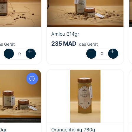
Amlou 314gr
235 MAD
s Gerät
das Gerät
0gr
Orangenhonig 760g