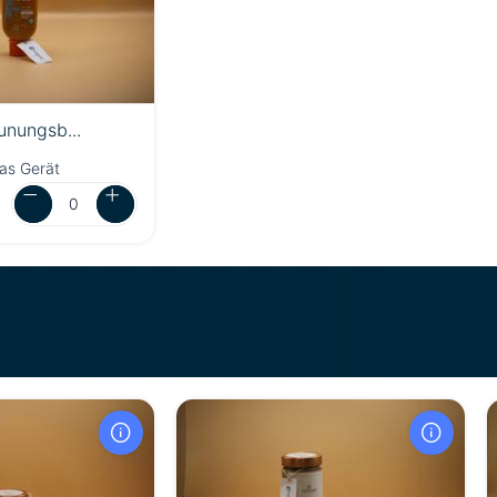
unungsb...
as Gerät