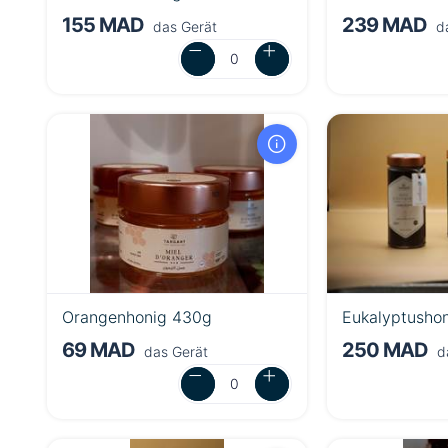
155 MAD
239 MAD
das Gerät
da
Orangenhonig 430g
Eukalyptusho
69 MAD
250 MAD
das Gerät
d