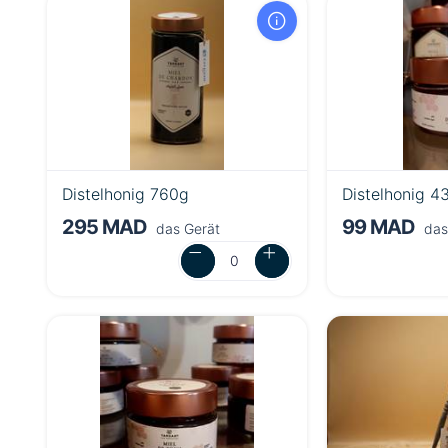
Distelhonig 760g
Distelhonig 4
295 MAD
99 MAD
das Gerät
das