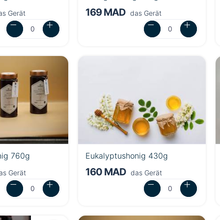
169 MAD
s Gerät
das Gerät
nig 760g
Eukalyptushonig 430g
160 MAD
as Gerät
das Gerät