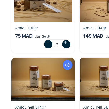
Amlou 106gr
Amlou 314gr
75 MAD
149 MAD
das Gerät
da
Amlou hell 314gr
Amlou hell 58